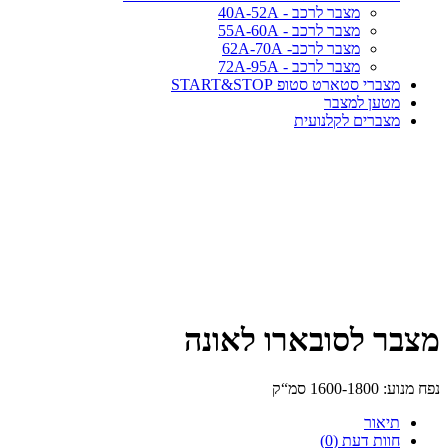
מצבר לרכב - 40A-52A
מצבר לרכב - 55A-60A
מצבר לרכב- 62A-70A
מצבר לרכב - 72A-95A
מצברי סטארט סטופ START&STOP
מטען למצבר
מצברים לקלנועית
מצבר לסובארו לאונה
נפח מנוע: 1600-1800 סמ“ק
תיאור
חוות דעת (0)