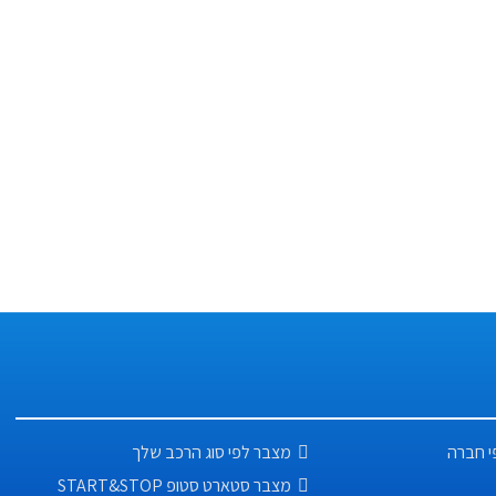
לפונים להזמנות וקריאות שירות
ו 074-771-41-40
י חברה
מצבר לפי סוג הרכב שלך
מצבר סטארט סטופ START&STOP