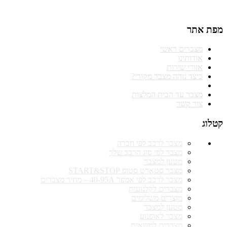
התקשרו 074-771-41-40
מפת אתר
מצברים ראשי
אודותינו
אזורי שירות
כיצד נזהה מצבר מקורי?
מצברים מאמרים ומידע
מצבר עד הבית המלצות
צור קשר
קטלוג
מצבר לרכב לפי חברה
מצבר לפי סוג הרכב שלך
מטען למצבר
מצבר סטארט סטופ START&STOP
מצבר לרכב לפי אמפר 40-95A – מחיר מצברים
מצברים לקלנועית
מוצרים משלימים
מטען למצבר
מצבר לאופנוע
מצברים למשאית