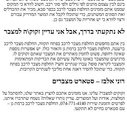
בינם לבין עצמם מתנים לפי גדלים ולפי סוגי רכב. חשוב לוודא כי המקום
שממנו אתם מזמינים החלפת מצבר לרכב בכפר סבא, מכיר את ההבדלים
ואת הסוגים המשתנים, כדי שתוכלו לקבל את המוצר המדוייק עבורם
ורצוי לוודא כי יש אחריות על המצבר גם כן.
לא נתקעתי בדרך, אבל אני עדיין זקוק\ה למצבר
בין אתם מחפשים החלפת מצבר לרכב בפתח תקווה, החלפת מצבר לרכב
ברעננה, החלפת מצבר לרכב ברמת גן והאזור כולו. יש אפשרות נוספת
שאינה דחופה, פשוט להזמין מאתרים את המצבר שאתם זקוקים לו.
מרגישים שהמצבר באוטו נחלש? עשיתם את הבדיקות המתאימות
והמצבר לקראת סופו? עברו שנתיים וחצי? החלפת מצבר לרכב בפתח
תקווה, כדי שתוכל להסיר דאגה אחת מליבך לשנתיים הקרובות.
רוני אלבז – סטארט מצברים
זקוקים למצבר? עלינו. אנו מזמינים אתכם להציץ באתר שלנו, להסתכל על
המלצות, אודות ועל המוצרים. עדיין נותרו שאלות? נשמח שתדברו איתנו,
לפרטים והזמנת שירות 074-771-4140, החלפת מצבר לרכב ברמת גן –
עם סטארט בחיים לא תתקעו.
טלפונים להזמנות וקריאות שירות