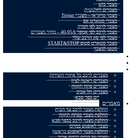
מצבר בוש
מצברים לקלנועית
מצבר טרוג’אן – מצברי Trojan
מצברי סטארט אפ
מצבר לרכב לפי חברה
מצבר לרכב לפי אמפר 40-95A – מחיר מצברים
מצבר לפי סוג הרכב שלך
מצבר סטארט סטופ START&STOP
מטען למצבר
מצבר לאופנוע
מצברים למשאית
אזורי שירות
מצברים לרכב כל איזורי השירות
מצברים ראשון לציון
מצברים פתח תקווה
מצברים תל אביב
מצברים כפר סבא
מאמרים
החלפת מצבר לרכב עד הבית
החלפת מצבר בפתח תקווה
החלפת מצבר לרכב בכפר סבא
מצבר לאופנוע במרכז
החלפת מצבר לאופנוע בראשון
מצבר עד הבית ברמת אביב