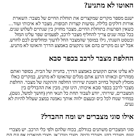
האוטו לא מתניע?
ישנם מספר מקרים שמקצרים את תוחלת החיים של מצבר: השארת
אורות דולקים בלילה, נסיעות קצרות תכופות, מצבר לא איכותי ועוד…
כשאין הפרעות בתוחלת החיים, מצבר מחזיק בין שנתיים לשלוש שנים.
בכל כמה שנים צריך להחליף מצבר לרכב, לפעמים שפר עלינו המזל
ובטסט השנתי, גילו במוסך שהמצבר החל לדעוך ומחליפים לכם לחדש.
אבל יש גם מקרים בהם אנו נתקעים באמצע הדרך והאוטו לא מתניע.
החלפת מצבר לרכב בכפר סבא
לא עלינו אתם תקועים באמצע הדרך, בחנייה של הבית, בסופר ואתם
ממהרים ובאותו הרגע אתם מגלים שהאוטו לא מתניע, במקרים כאלו
מומלץ לשקול בחיוב הזמנת שירותי החלפה והתקנה של מצבר. החלפת
מצבר לרכב בכפר סבא איכותי, הינו זמין, מבין את ההבדלים בין
המצברים, שירותי, יודע לעבוד תחת כל תנאי חוץ (חושך למשל, גשם),
במחיר שנוח לכל כיס ובעצם ילווה אותך נאמנה במצב שעלול להיות לא
נעים.
אילו סוגי מצברים יש ומה ההבדל?
סוגי המצברים משתנים בגודלם, בכוח שלהם ולפי כלי הרכב. יש מצברי
שנפ, מצברי בוש, מצברי ורטה, מצבי טורג’אן, מצבי סטארט אפ וגם הם