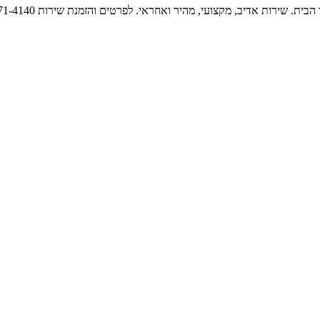
צועי, מהיר ואחראי. לפרטים והזמנת שירות 074-771-4140, עם סטארט בחיים לא תתקעו.
טלפונים להזמנות וקריאות שירות
התקשרו 074-771-41-40