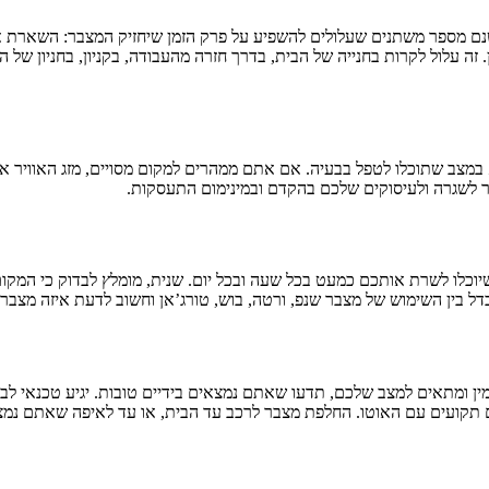
שנם מספר משתנים שעלולים להשפיע על פרק הזמן שיחזיק המצבר: השארת או
. זה עלול לקרות בחנייה של הבית, בדרך חזרה מהעבודה, בקניון, בחניון של
במצב שתוכלו לטפל בבעיה. אם אתם ממהרים למקום מסויים, מזג האוויר 
ור לשגרה ולעיסוקים שלכם בהקדם ובמינימום התעסקות.
 שיוכלו לשרת אותכם כמעט בכל שעה ובכל יום. שנית, מומלץ לבדוק כי המ
 בין השימוש של מצבר שנפ, ורטה, בוש, טורג’אן וחשוב לדעת איזה מצבר
ין ומתאים למצב שלכם, תדעו שאתם נמצאים בידיים טובות. יגיע טכנאי לב
 תקועים עם האוטו. החלפת מצבר לרכב עד הבית, או עד לאיפה שאתם נמצ