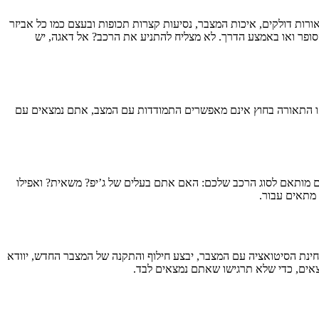
רות דולקים, איכות המצבר, נסיעות קצרות תכופות ובעצם כמו כל אביזר
 הסופר ואו באמצע הדרך. לא מצליח להתניע את הרכב? אל דאגה, יש
או התאורה בחוץ אינם מאפשרים התמודדות עם המצב, אתם נמצאים עם
קום מותאם לסוג הרכב שלכם: האם אתם בעלים של ג’יפ? משאית? ואפילו
 מתאים עבור.
חינת הסיטואציה עם המצבר, יבצע חילוף והתקנה של המצבר החדש, יוודא
אים, כדי שלא תרגישו שאתם נמצאים לבד.