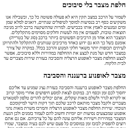
חלפת מצבר בלי סיבוכים
לשמור על הרכב במצב תקין היא לא פעולה פשוטה כל כך, ובשבילה אנו
משקיעים כסף רב בנסיעות למוסך לטיפולים שנתיים, דואגים למלא שמן
ומים ונמנעים לאמץ אותו בכבישים. למרות שההשקעה ברכב לרוב מניבה
תוצאות טובות, לפעמים אין מה לעשות וחלקים מסוימים מתקלקלים.
המצבר הוא אחד מן הרכיבים הפשוטים ביותר ברכב (סוג של בטרייה)
אומנם בשל כך הוא גם ידוע כאחד מרכיבים שנותנים להתקלקל ולהתרוקן
לעיתים תכופות יותר משאר חלקי המנוע והרכב בכלל. במקרה של צורך
במצבר חדש ועל מנת לבצע את ההחלפה במהירות וללא סיבוכים, אפשר
לבצע החלפת מצבר לאופנוע הרצליה והסביבה בעזרת שירות מצברים עד
לבית הלקוח.
מצבר לאופנוע ברעננה והסביבה
החלפת מצבר לאופנוע ברעננה והסביבה בעזרת נציג שמגיע עד אליכם
יחסוך לכם זמן וכסף רב. במקום לצאת למסע חיפושים אחרי מוסך קרוב
או לקרוא לגרר ולשלם מאות שקלים, אתם יכולים להרים טלפון לסטארט
מצברים ולקבל מצבר מותאם לרכב שלכם תוך דקות הישר למיקומכם
הנוכחי. שירות החלפת מצבר לאופנוע הרצליה והמרכז משרת מאות נהגי
אופנוע שמבצעים נסיעות יום יומיות וחשוב להם לעמוד בזמנים ולכן הגעת
המצבר במהירות וישירות אליהם עונה להם על כל צרכיהם. אם גם אתם
רוצים להפסיק לבזבז זמן במוסכים כל פעם שיש לכם בעיה במצבר, שמרו