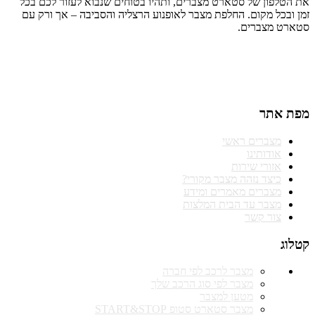
את הטלפון של סטארט מצברים, ותהיו בטוחים שנבוא לעזור לכם בכל
זמן ובכל מקום. החלפת מצבר לאופנוע הרצליה והסביבה – אך ורק עם
סטארט מצברים.
טלפונים להזמנות וקריאות שירות
התקשרו 074-771-41-40
מפת אתר
מצברים ראשי
אודותינו
אזורי שירות
כיצד נזהה מצבר מקורי?
מצברים מאמרים ומידע
מצבר עד הבית המלצות
צור קשר
קטלוג
מצבר לרכב לפי חברה
מצבר לפי סוג הרכב שלך
מטען למצבר
מצבר סטארט סטופ START&STOP