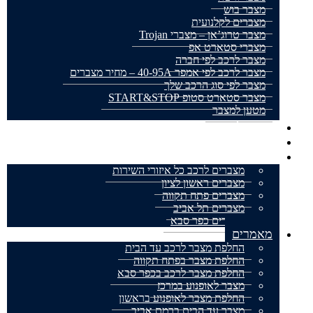
מצבר בוש
מצברים לקלנועית
מצבר טרוג’אן – מצברי Trojan
מצברי סטארט אפ
מצבר לרכב לפי חברה
מצבר לרכב לפי אמפר 40-95A – מחיר מצברים
מצבר לפי סוג הרכב שלך
מצבר סטארט סטופ START&STOP
מטען למצבר
מצבר לאופנוע
מצברים למשאית
אזורי שירות
מצברים לרכב כל איזורי השירות
מצברים ראשון לציון
מצברים פתח תקווה
מצברים תל אביב
מצברים כפר סבא
מאמרים
החלפת מצבר לרכב עד הבית
החלפת מצבר בפתח תקווה
החלפת מצבר לרכב בכפר סבא
מצבר לאופנוע במרכז
החלפת מצבר לאופנוע בראשון
מצבר עד הבית ברמת אביב