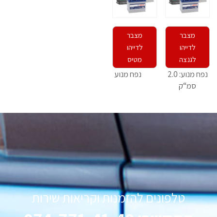
מצבר
מצבר
לדייהו
לדייהו
לגנצה
מטיס
נפח מנוע: 2.0
נפח מנוע : 0.8 סמ“ק
סמ“ק
טלפונים להזמנות וקריאות שירות