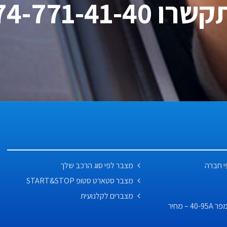
ו 074-771-41-40
י חברה
מצבר לפי סוג הרכב שלך
מצבר סטארט סטופ START&STOP
מצברים לקלנועית
מצבר לרכב לפי אמפר 40-95A – מחיר