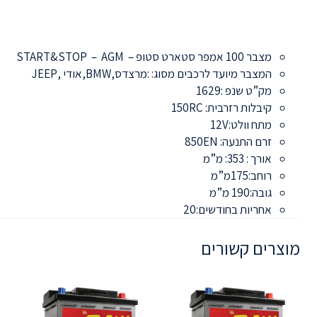
מצבר 100 אמפר סטארט סטופ – START&STOP – AGM
המצבר מיועד לרכבים מסוג: :מרצדס,BMW,אודי ,JEEP
מק”ט שנפ :1629
קיבלות רזרבית: 150RC
מתח וולט:12V
זרם התנעה: 850EN
אורך : 353: מ”מ
רוחב:175מ”מ
גובה:190 מ”מ
אחריות בחודשים:20
מוצרים קשורים