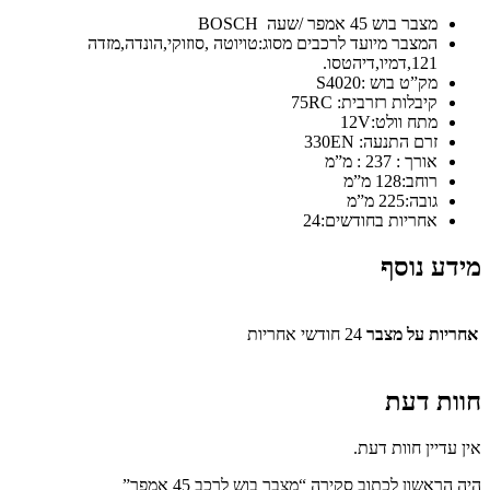
מצבר בוש 45 אמפר /שעה BOSCH
המצבר מיועד לרכבים מסוג:טויוטה ,סוזוקי,הונדה,מזדה
121,דמיו,דיהטסו.
מק”ט בוש :S4020
קיבלות רזרבית: 75RC
מתח וולט:12V
זרם התנעה: 330EN
אורך : 237 : מ”מ
רוחב:128 מ”מ
גובה:225 מ”מ
אחריות בחודשים:24
מידע נוסף
אחריות על מצבר
24 חודשי אחריות
חוות דעת
אין עדיין חוות דעת.
היה הראשון לכתוב סקירה “מצבר בוש לרכב 45 אמפר”