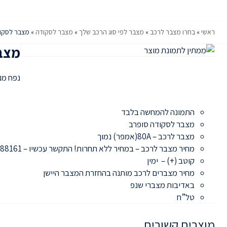
ראשי
»
בחרו מצבר לרכב
»
מצבר לפי סוג הרכב שלך
»
מצבר לסקודה
»
מצבר לסקו
מצב
נפח מנוע: 1900 ס
התמונה להמחשה בלבד
מצבר לסקודה סופרב
מצבר לרכב – 80A(אמפר) נמוך
מחיר מצבר לרכב – במחיר ללא תחרות! התקשר עכשיו – 052-3788161
קוטב (+) – ימין
מחיר מצברים לרכב מותנה בהחזרת המצבר היישן
באדיבות מצברי שנפ
טל”ח
מוצרים קשורים