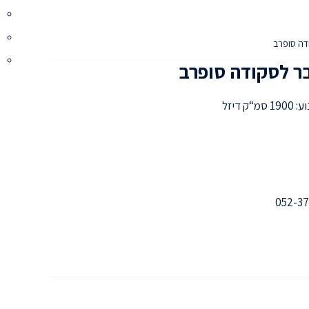
דה סופרב
ר לסקודה סופרב
מ“ק דיזל