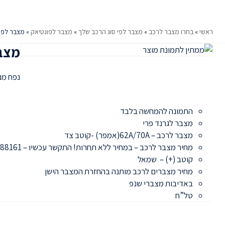
ראשי
»
בחרו מצבר לרכב
»
מצבר לפי סוג הרכב שלך
»
מצבר לפונטיאק
»
מצבר לפונ
מצבר
נפח מנוע: 100
התמונה להמחשה בלבד
מצבר לגרנד פרי
מצבר לרכב – 62A/70A(אמפר) -קוטב צד
מחיר מצבר לרכב – במחיר ללא תחרות! התקשר עכשיו – 052-3788161
קוטב (+) – שמאל
מחיר מצברים לרכב מותנה בהחזרת המצבר הישן
באדיבות מצברי שנפ
טל”ח