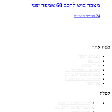
מצבר בוש לרכב 60 אמפר יפני
24 חודשי אחריות
טלפונים להזמנות וקריאות שירות
התקשרו 074-771-41-40
מפת אתר
מצברים ראשי
אודותינו
אזורי שירות
כיצד נזהה מצבר מקורי?
מצברים מאמרים ומידע
מצבר עד הבית המלצות
צור קשר
קטלוג
מצבר לרכב לפי חברה
מצבר לפי סוג הרכב שלך
מטען למצבר