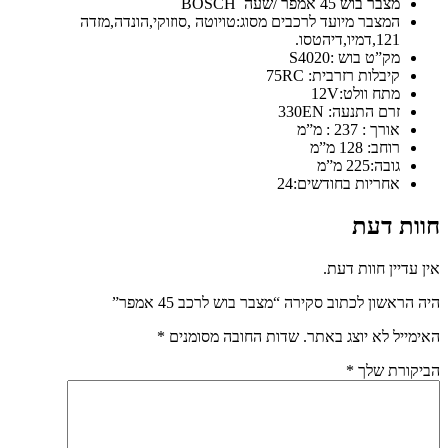
מצבר בוש 45 אמפר /שעה BOSCH
המצבר מיועד לרכבים מסוג:טויוטה ,סוזוקי,הונדה,מזדה
121,דמיו,דיהטסו.
מק”ט בוש :S4020
קיבלות רזרבית: 75RC
מתח וולט:12V
זרם התנעה: 330EN
אורך : 237 : מ”מ
רוחב: 128 מ”מ
גובה:225 מ”מ
אחריות בחודשים:24
חוות דעת
אין עדיין חוות דעת.
היה הראשון לכתוב סקירה “מצבר בוש לרכב 45 אמפר”
האימייל לא יוצג באתר.
שדות החובה מסומנים
*
הביקורת שלך
*