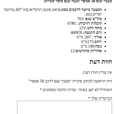
מצבר שנפ 50 אמפר /שעה שנפ סופר סטרונג
המצבר מיועד לרכבים מסוג
:פיאט פונטו,רנוקליאו,פיגו´307,טויוטה
יאריס,גטס.
מק”ט שנפ
:763
קיבלות רזרבית:
67RC
מתח וולט
:12V
זרם התנעה:
460EN
אורך
: 207: מ”מ
רוחב
:175מ”מ
גובה
:190 מ”מ
אחריות בחודשים
:12
חוות דעת
אין עדיין חוות דעת.
היה הראשון לכתוב סקירה “מצבר שנפ לרכב 50 אמפר”
האימייל לא יוצג באתר.
שדות החובה מסומנים
*
הביקורת שלך
*