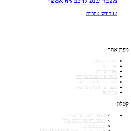
מצבר שנפ לרכב 65 אמפר
12 חודשי אחריות
טלפונים להזמנות וקריאות שירות
התקשרו 074-771-41-40
מפת אתר
מצברים ראשי
אודותינו
אזורי שירות
כיצד נזהה מצבר מקורי?
מצברים מאמרים ומידע
מצבר עד הבית המלצות
צור קשר
קטלוג
מצבר לרכב לפי חברה
מצבר לפי סוג הרכב שלך
מטען למצבר
מצבר סטארט סטופ START&STOP